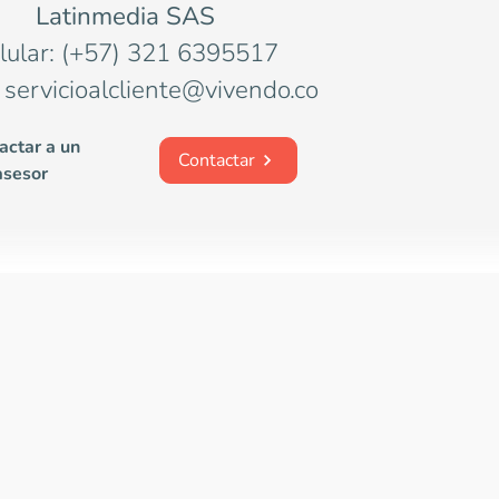
Latinmedia SAS
lular: (+57) 321 6395517
 servicioalcliente@vivendo.co
actar a un
Contactar
asesor