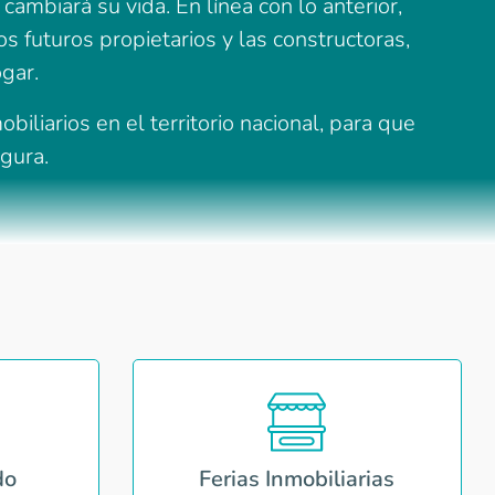
ambiará su vida. En línea con lo anterior,
 futuros propietarios y las constructoras,
gar.
liarios en el territorio nacional, para que
egura.
do
Ferias Inmobiliarias