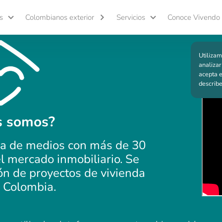
s
Colombianos exterior
Servicios
Conoce Vivendo
Utilizam
analizar
acepta e
describ
s somos?
ma de medios con más de 30
l mercado inmobiliario. Se
ón de proyectos de vivienda
 Colombia.