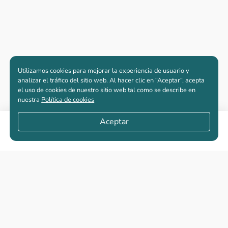
Utilizamos cookies para mejorar la experiencia de usuario y
analizar el tráfico del sitio web. Al hacer clic en “Aceptar“, acepta
el uso de cookies de nuestro sitio web tal como se describe en
nuestra
Política de cookies
Aceptar
Compartir
Apartamentos nuevos
Casas nuevas en venta
Vivienda de interés social