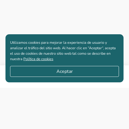
Utilizamos cookies para mejorar la experiencia de usuario y
analizar el tráfico del sitio web. Al hacer clic en “Aceptar“, acepta
el uso de cookies de nuestro sitio web tal como se describe en
nuestra
Política de cookies
Aceptar
Compartir
Apartamentos nuevos
Casas nuevas en venta
Vivienda de interés social