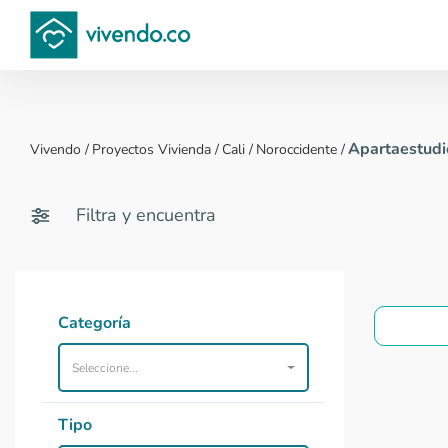
Compara proyectos
Apartaestudio
Vivendo
/
Proyectos Vivienda
/
Cali
/
Noroccidente
/
Filtra y encuentra
Categoría
Seleccione...
Tipo