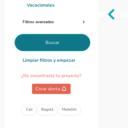
Vacacionales
Item
Filtros avanzados
1
of
0
Buscar
Limpiar filtros y empezar de nuevo
¿No encontraste tu proyecto?
Crear alerta
Cali
Bogotá
Medellín