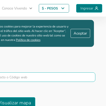
Conoce Vivendo
Ingresar
$ - PESOS
Guardar comparación
os cookies para mejorar la experiencia de usuario y
 el tráfico del sitio web. Al hacer clic en “Aceptar“,
Aceptar
l uso de cookies de nuestro sitio web tal como se
e en nuestra
Política de cookies
Visualizar mapa