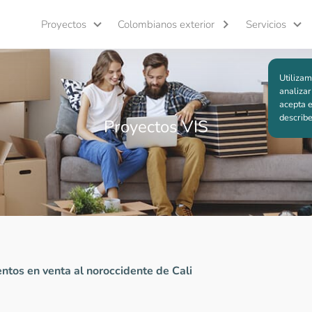
Proyectos
Colombianos exterior
Servicios
Utilizam
analizar
acepta e
describ
Proyectos VIS
tos en venta al noroccidente de Cali