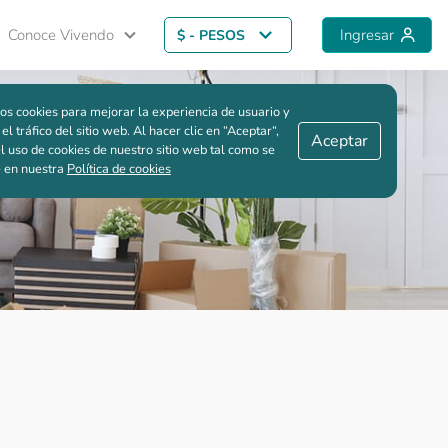
Conoce Vivendo
Ingresar
$ - PESOS
Guardar comparación
os cookies para mejorar la experiencia de usuario y
 el tráfico del sitio web. Al hacer clic en “Aceptar“,
Aceptar
l uso de cookies de nuestro sitio web tal como se
e en nuestra
Política de cookies