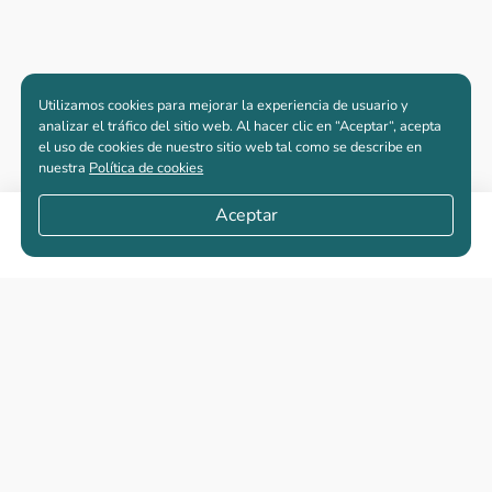
Utilizamos cookies para mejorar la experiencia de usuario y
analizar el tráfico del sitio web. Al hacer clic en “Aceptar“, acepta
el uso de cookies de nuestro sitio web tal como se describe en
nuestra
Política de cookies
Aceptar
Compartir
Apartamentos nuevos
Casas nuevas en venta
Vivienda de interés social
Los más buscados