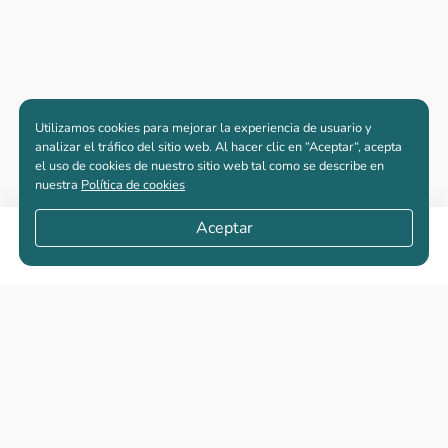
Utilizamos cookies para mejorar la experiencia de usuario y
analizar el tráfico del sitio web. Al hacer clic en “Aceptar“, acepta
el uso de cookies de nuestro sitio web tal como se describe en
nuestra
Política de cookies
Aceptar
Compartir
Apartamentos nuevos
Casas nuevas en venta
Vivienda de interés social