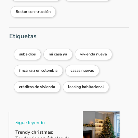
Sector construcción
Etiquetas
subsidios
mi casa ya
vivienda nueva
finca raíz en colombia
casas nuevas
créditos de vivienda
leasing habitacional
Sigue leyendo
Trendy christmas: