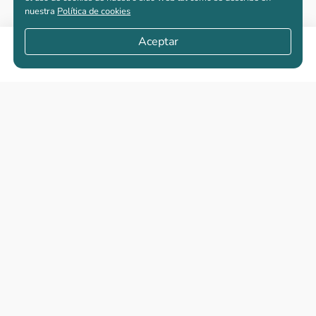
nuestra
Política de cookies
Aceptar
Compartir
Apartamentos nuevos
Casas nuevas en venta
Vivienda de interés social
Los más buscados
El abc de la vivienda nueva