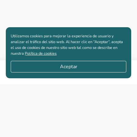
Utilizamos cookies para mejorar la experiencia de usuario y
analizar el tráfico del sitio web. Al hacer clic en “Aceptar“, acepta
el uso de cookies de nuestro sitio web tal como se describe en
nuestra
Política de cookies
Aceptar
Compartir
Apartamentos nuevos
Casas nuevas en venta
Vivienda de interés social
Los más buscados