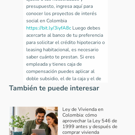
presupuesto, ingresa aquí para
conocer los proyectos de interés
social en Colombia
https://bit.ly/3iyfA8c
Luego debes
acercarte al banco de tu preferencia
para solicitar el crédito hipotecario o
leasing habitacional, es necesario
saber cuánto te prestan. Si eres
empleada y tienes caja de
compensación puedes aplicar al
doble subsidio, el de la caja y el de
Mi Casa Ya a través del banco
También te puede interesar
https://goo.su/NeGP
Feliz día.
Responder...
Ley de Vivienda en
Colombia: cómo
aprovechar la Ley 546 de
1999 antes y después de
Ver más comentarios
comprar vivienda