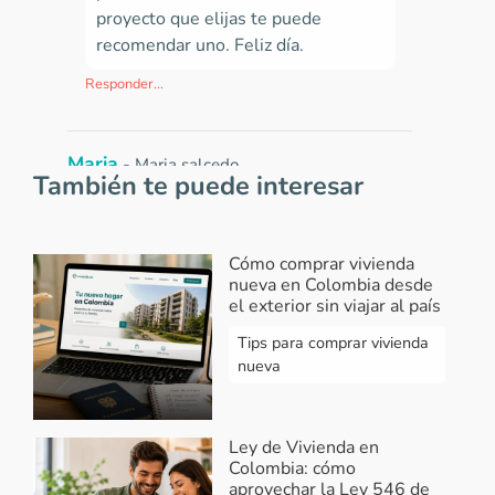
proyecto que elijas te puede
recomendar uno. Feliz día.
Responder...
Maria
-
Maria salcedo
También te puede interesar
2022-04-27 07:13:50
Los Booker son gratuitos o se les debe
cancelar algo por sus colaboración en
Cómo comprar vivienda
nueva en Colombia desde
los tramites
el exterior sin viajar al país
Responder...
Tips para comprar vivienda
nueva
Vivendo
-
Respuesta Maria Salcedo
2022-04-27 07:59:56
Hola Maria, un broker es una
Ley de Vivienda en
Colombia: cómo
persona u instituto que organiza las
aprovechar la Ley 546 de