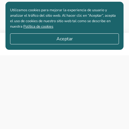
Utilizamos cookies para mejorar la experiencia de usuario y
analizar el tráfico del sitio web. Al hacer clic en “Aceptar“, acepta
el uso de cookies de nuestro sitio web tal como se describe en
nuestra
Política de cookies
Aceptar
Compartir
Apartamentos nuevos
Casas nuevas en venta
Vivienda de interés social
Los más buscados
El abc de la vivienda nueva