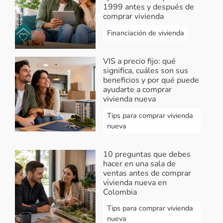
transacciones entre el comprador y
1999 antes y después de
el vendedor a cambio de una
comprar vivienda
comisión o ganancia por la ejecución
Financiación de vivienda
de esas tareas. ¡Feliz día!
Responder...
VIS a precio fijo: qué
significa, cuáles son sus
beneficios y por qué puede
ayudarte a comprar
Carlos patiño
-
Contacto Viventa
vivienda nueva
2021-08-02 19:18:16
Tips para comprar vivienda
Deseo contactar con VIventa en Bogota
nueva
dirección y teléfono gracias
10 preguntas que debes
Responder...
hacer en una sala de
ventas antes de comprar
Vivendo.co
-
Respuesta Carlos Patiño
vivienda nueva en
2021-08-03 07:41:37
Colombia
Hola Carlos, lo sentimos no
Tips para comprar vivienda
nueva
contamos con esa información. Si