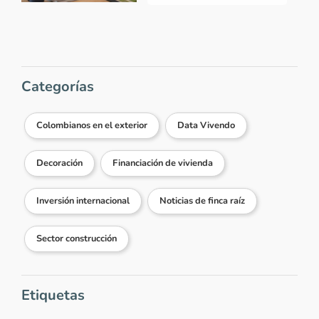
necesitas contactar con esa entidad
ingresa directamente a su portal.
Feliz día.
Responder...
Categorías
Colombianos en el exterior
Data Vivendo
Ver más comentarios
Decoración
Financiación de vivienda
Inversión internacional
Noticias de finca raíz
Sector construcción
Etiquetas