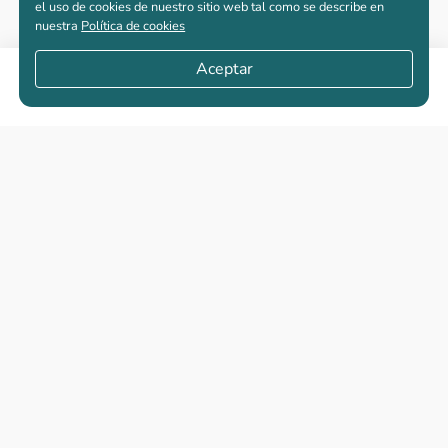
el uso de cookies de nuestro sitio web tal como se describe en
nuestra
Política de cookies
Aceptar
Compartir
Apartamentos nuevos
Casas nuevas en venta
Vivienda de interés social
Los más buscados
El abc de la vivienda nueva