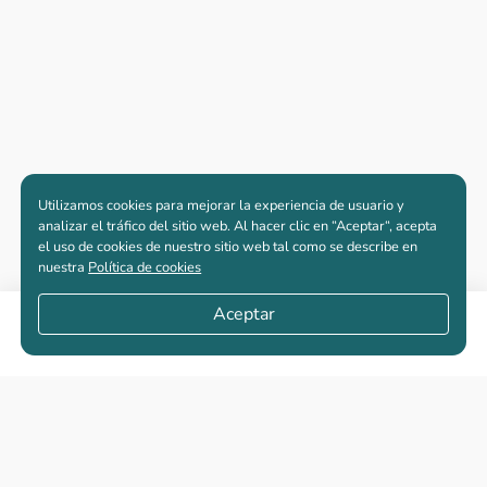
Utilizamos cookies para mejorar la experiencia de usuario y
analizar el tráfico del sitio web. Al hacer clic en “Aceptar“, acepta
el uso de cookies de nuestro sitio web tal como se describe en
nuestra
Política de cookies
Aceptar
Compartir
Apartamentos nuevos
Casas nuevas en venta
Vivienda de interés social