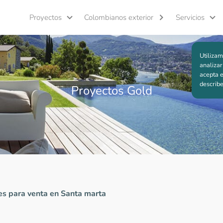
Proyectos
Colombianos exterior
Servicios
Utilizam
analizar
acepta e
describ
Proyectos Gold
es para venta en Santa marta