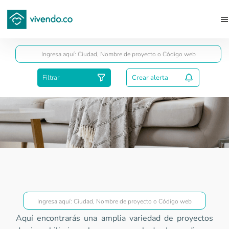
Guardar
Filtrar
Crear alerta
Proyectos Superior a VIS
Aquí encontrarás una amplia variedad de proyectos