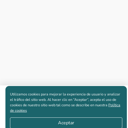
Utilizamos cookies para mejorar la experiencia de usuario y analizar
Apartamentos nuevos
el tráfico del sitio web. Al hacer clic en “Aceptar“, acepta el uso de
cookies de nuestro sitio web tal como se describe en nuestra
Política
de cookies
Casas nuevas en venta
Aceptar