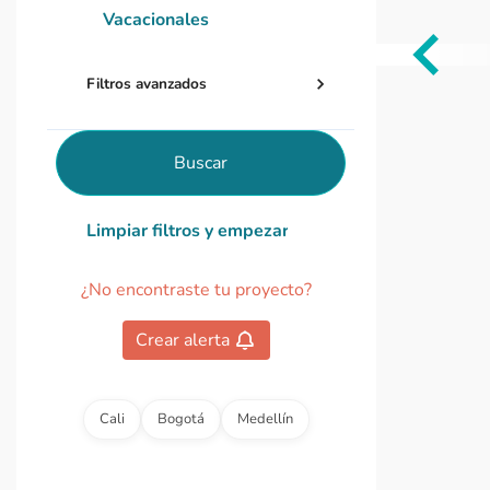
Vacacionales
Item
Filtros avanzados
1
of
0
Buscar
Limpiar filtros y empezar de nuevo
¿No encontraste tu proyecto?
Crear alerta
Cali
Bogotá
Medellín