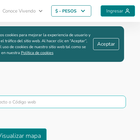
Conoce Vivendo
Ingresar
$ - PESOS
Guardar comparación
os cookies para mejorar la experiencia de usuario y
 el tráfico del sitio web. Al hacer clic en “Aceptar“,
Aceptar
l uso de cookies de nuestro sitio web tal como se
e en nuestra
Política de cookies
Visualizar mapa