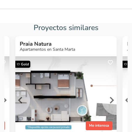
Proyectos similares
Praia Natura
P
Apartamentos en Santa Marta
Ap
Gold
G
¿Quieres más
¿
información?
Ver Proyecto
sa
Me interesa