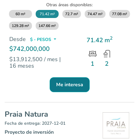
Otras áreas disponibles:
60 m²
71.42 m²
72.7 m²
74.47 m²
77.08 m²
129.28 m²
147.66 m²
2
Desde
71.42 m
$ - PESOS
$742,000,000
$13,912,500 / mes
|
1
2
16 meses
Me interesa
Praia Natura
Fecha de entrega: 2027-12-01
Proyecto de inversión