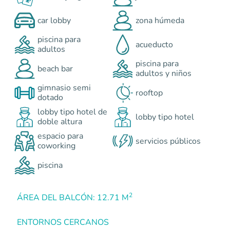
car lobby
zona húmeda
piscina para
acueducto
adultos
piscina para
beach bar
adultos y niños
gimnasio semi
rooftop
dotado
lobby tipo hotel de
lobby tipo hotel
doble altura
espacio para
servicios públicos
coworking
piscina
2
ÁREA DEL BALCÓN: 12.71 M
ENTORNOS CERCANOS