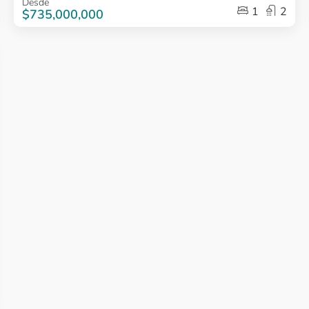
Desde
1
2
1
$735,000,000
of
5