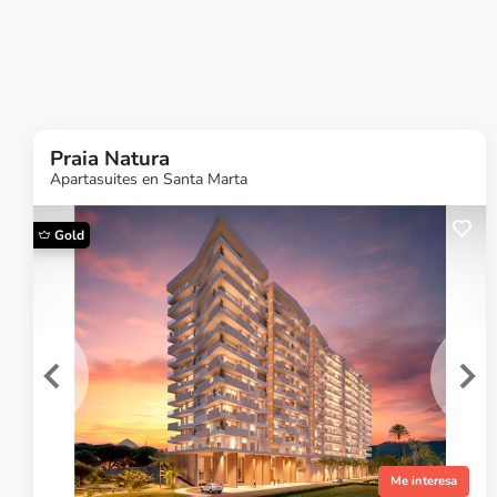
Praia Natura
Apartasuites en Santa Marta
Gold
¿Quieres más
información?
Ver Proyecto
Me interesa