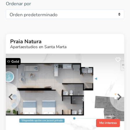
Ordenar por
Praia Natura
Apartaestudios en Santa Marta
Gold
¿Quieres más
información?
Ver Proyecto
Me interesa