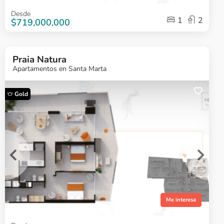
Item
Desde
1
2
1
$719,000,000
of
5
Praia Natura
Apartamentos en Santa Marta
Gold
Me interesa
Item