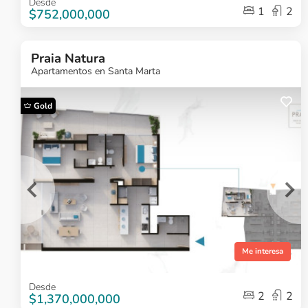
Desde
1
2
1
$752,000,000
of
5
Praia Natura
Apartamentos en Santa Marta
Gold
Me interesa
Item
Desde
2
2
1
$1,370,000,000