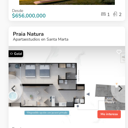
Item
Desde
1
2
1
$656,000,000
of
5
Praia Natura
Apartaestudios en Santa Marta
Gold
¿Quieres más
información?
Ver Proyecto
Me interesa
Item