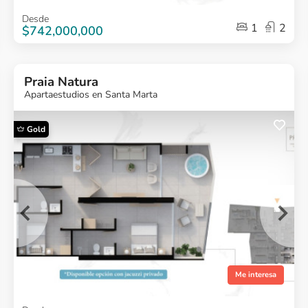
Item
Desde
1
2
1
$742,000,000
of
5
Praia Natura
Apartaestudios en Santa Marta
Gold
¿Quieres más
información?
Ver Proyecto
Me interesa
Item