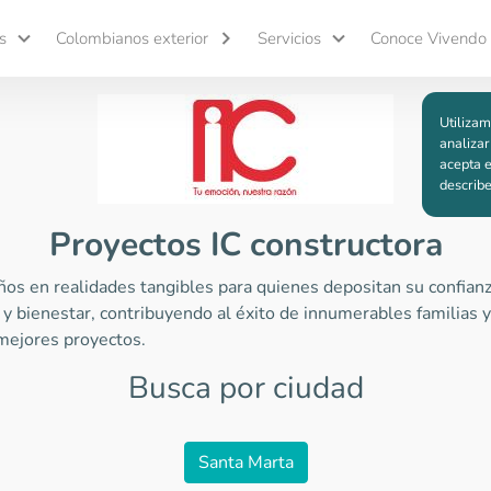
s
Colombianos exterior
Servicios
Conoce Vivendo
Utilizam
analizar
acepta e
describ
Proyectos IC constructora
ños en realidades tangibles para quienes depositan su confian
s y bienestar, contribuyendo al éxito de innumerables familia
 mejores proyectos.
Busca por ciudad
Santa Marta