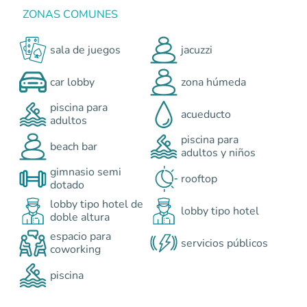
ZONAS COMUNES
sala de juegos
jacuzzi
car lobby
zona húmeda
piscina para
acueducto
adultos
piscina para
beach bar
adultos y niños
gimnasio semi
rooftop
dotado
lobby tipo hotel de
lobby tipo hotel
doble altura
espacio para
servicios públicos
coworking
piscina