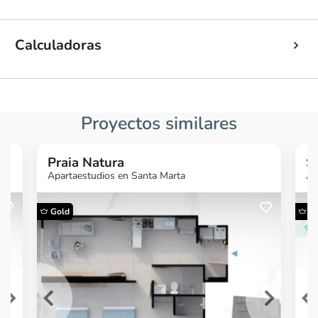
Calculadoras
Proyectos similares
Praia Natura
Sa
Apartaestudios en Santa Marta
Ap
Gold
G
¿Quieres más
¿
información?
Ver Proyecto