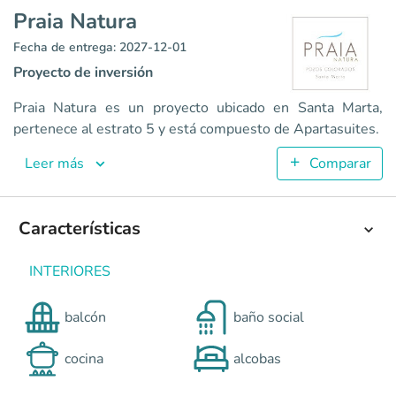
Praia Natura
Fecha de entrega: 2027-12-01
Proyecto de inversión
Praia Natura
Praia Natura es un proyecto ubicado en Santa Marta,
Apartasuites en Santa Marta <p><strong>PRAIA NATURA </st
pertenece al estrato 5 y está compuesto de Apartasuites.
3
60
Leer más
Comparar
2
1
Colombia
Santa Marta
Caribe
Pozos colorados – Santa Mar
Características
0
INTERIORES
balcón
baño social
cocina
alcobas