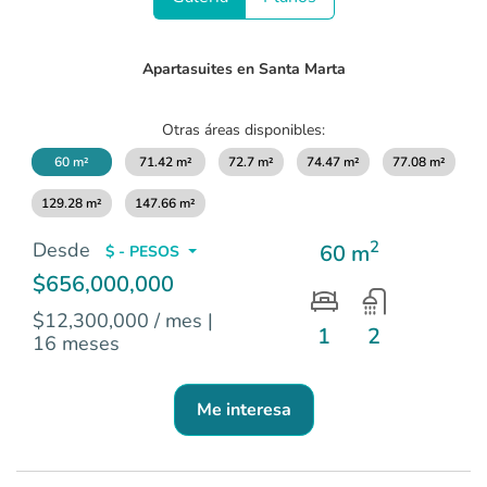
1
of
15
Apartasuites en Santa Marta
Otras áreas disponibles:
60 m²
71.42 m²
72.7 m²
74.47 m²
77.08 m²
129.28 m²
147.66 m²
2
Desde
60 m
$ - PESOS
$656,000,000
$12,300,000 / mes
|
1
2
16 meses
Me interesa