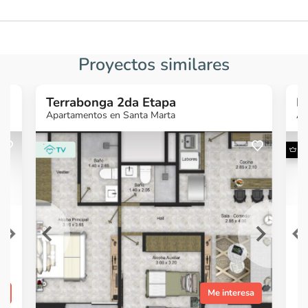
Proyectos similares
Terrabonga 2da Etapa
P
Apartamentos en Santa Marta
Ap
G
¿Quieres más
¿
información?
Ver Proyecto
sa
Me interesa