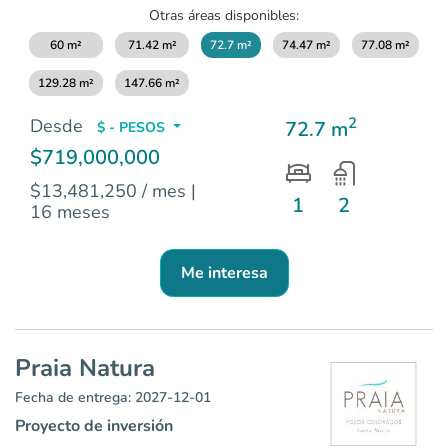
Otras áreas disponibles:
60 m²
71.42 m²
72.7 m²
74.47 m²
77.08 m²
129.28 m²
147.66 m²
2
Desde
72.7 m
$ - PESOS
$719,000,000
$13,481,250 / mes
|
1
2
16 meses
Me interesa
Praia Natura
Fecha de entrega: 2027-12-01
Proyecto de inversión