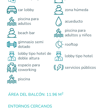
car lobby
zona húmeda
piscina para
acueducto
adultos
piscina para
beach bar
adultos y niños
gimnasio semi
rooftop
dotado
lobby tipo hotel de
lobby tipo hotel
doble altura
espacio para
servicios públicos
coworking
piscina
2
ÁREA DEL BALCÓN: 11.96 M
ENTORNOS CERCANOS