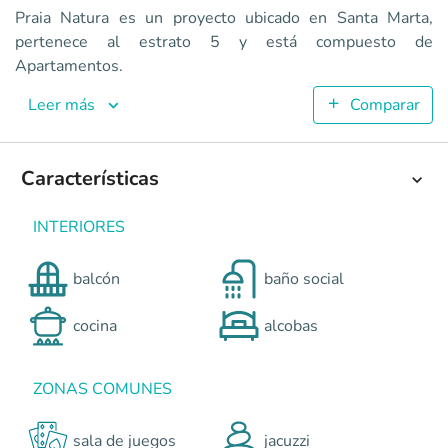
Praia Natura
Praia Natura es un proyecto ubicado en Santa Marta,
Apartamentos en Santa Marta <p><strong>PRAIA NATURA </st
pertenece al estrato 5 y está compuesto de
3
Apartamentos.
72.7
2
Leer más
Comparar
1
Colombia
Santa Marta
Caribe
Pozos colorados – Santa Mar
0
Características
INTERIORES
balcón
baño social
cocina
alcobas
ZONAS COMUNES
sala de juegos
jacuzzi