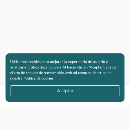
Utilizamos cookies para mejorar la experiencia de usuario y
analizar el tráfico del sitio web. Al hacer clic en “Aceptar“, acepta
el uso de cookies de nuestro sitio web tal como se describe en
nuestra
Política de cookies
Aceptar
Compartir
Apartamentos nuevos
Casas nuevas en venta