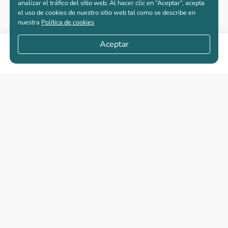
analizar el tráfico del sitio web. Al hacer clic en “Aceptar“, acepta
el uso de cookies de nuestro sitio web tal como se describe en
nuestra
Política de cookies
Aceptar
Compartir
Apartamentos nuevos
Casas nuevas en venta
Vivienda de interés social
Los más buscados
El abc de la vivienda nueva