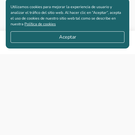
Utilizamos cookies para mejorar la experiencia de usuario y
analizar el tráfico del sitio web. Al hacer clic en “Aceptar“, acepta
el uso de cookies de nuestro sitio web tal como se describe en
nuestra
Política de cookies
Aceptar
Compartir
Apartamentos nuevos
Casas nuevas en venta
Vivienda de interés social
Los más buscados
El abc de la vivienda nueva