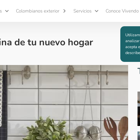
s
Colombianos exterior
Servicios
Conoce Vivendo
Utilizam
cina de tu nuevo hogar
analizar
acepta e
describ