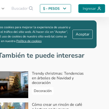
Buscador
Ingresar
$ - PESOS
Guardar comparación
os cookies para mejorar la experiencia de usuario y
 el tráfico del sitio web. Al hacer clic en “Aceptar“,
Aceptar
l uso de cookies de nuestro sitio web tal como se
e en nuestra
Política de cookies
También te puede interesar
Trendy christmas: Tendencias
en árboles de Navidad y
decoración
Decoración
Cómo crear un rincón de café