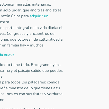
ctónica: murallas milenarias,
un solo lugar, que año tras año atrae
a razón única para
adquirir un
 extra.
a parte integral de la vida diaria: el
ival, Congresos y encuentros de
iones que colorean de culturalidad a
ar en familia hay y muchos.
da nueva
ica’ lo tiene todo. Bocagrande y las
marina y el paisaje cálido que puedes
da.
a para todos los paladares: comida
queña muestra de lo que tienes a tu
dos locales con sus frutas y verduras
ano.