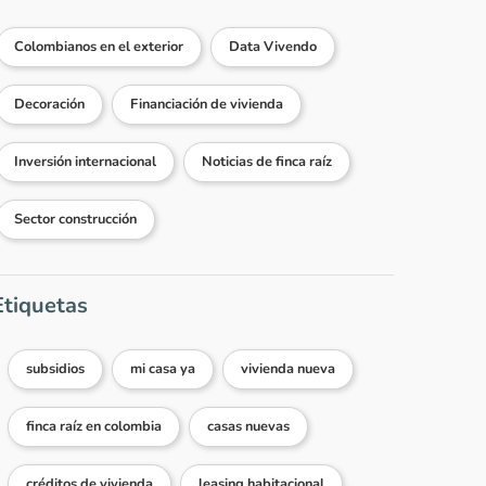
Colombianos en el exterior
Data Vivendo
Decoración
Financiación de vivienda
Inversión internacional
Noticias de finca raíz
Sector construcción
Etiquetas
subsidios
mi casa ya
vivienda nueva
finca raíz en colombia
casas nuevas
créditos de vivienda
leasing habitacional