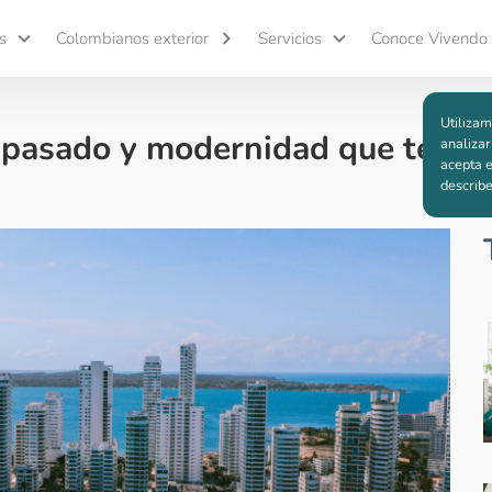
s
Colombianos exterior
Servicios
Conoce Vivendo
Utilizam
 pasado y modernidad que te da
analizar
acepta e
describ