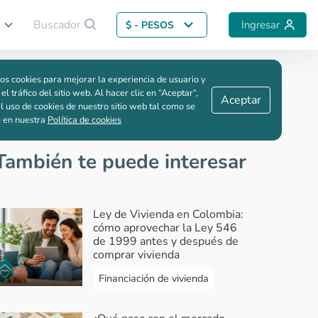
Buscador
Ingresar
$ - PESOS
Guardar comparación
os cookies para mejorar la experiencia de usuario y
rán una vida de ensueño
 el tráfico del sitio web. Al hacer clic en “Aceptar“,
Aceptar
l uso de cookies de nuestro sitio web tal como se
e en nuestra
Política de cookies
También te puede interesar
Ley de Vivienda en Colombia:
cómo aprovechar la Ley 546
de 1999 antes y después de
comprar vivienda
Financiación de vivienda