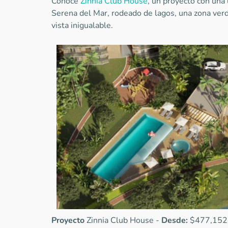
Conoce
Zinnia Club House
, un proyecto con una 
Serena del Mar, rodeado de lagos, una zona ver
vista inigualable.
Proyecto
Zinnia Club House -
Desde:
$477,152