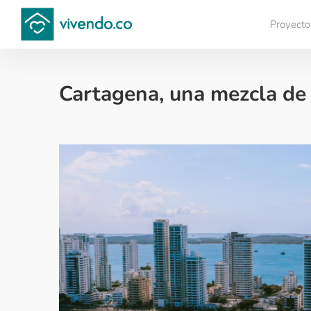
Proyecto
Compara proyectos
Cartagena, una mezcla de
Financiación de vivienda - 2024-01-16