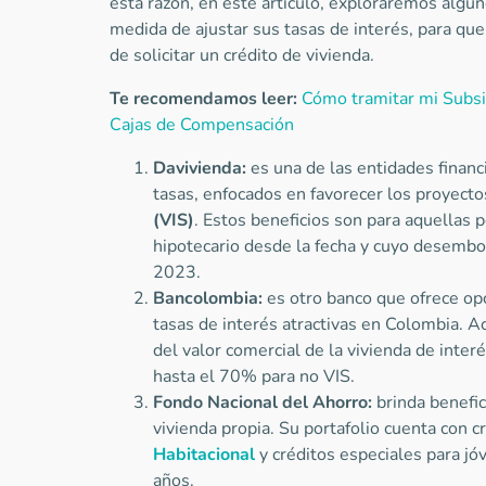
esta razón, en este artículo, exploraremos algu
medida de ajustar sus tasas de interés, para que
de solicitar un crédito de vivienda.
Te recomendamos leer:
Cómo tramitar mi Subsid
Cajas de Compensación
Davivienda:
es una de las entidades financi
tasas, enfocados en favorecer los proyect
(VIS)
. Estos beneficios son para aquellas 
hipotecario desde la fecha y cuyo desembo
2023.
Bancolombia:
es otro banco que ofrece opc
tasas de interés atractivas en Colombia. A
del valor comercial de la vivienda de interés
hasta el 70% para no VIS.
Fondo Nacional del Ahorro:
brinda benefi
vivienda propia. Su portafolio cuenta con c
Habitacional
y créditos especiales para j
años.