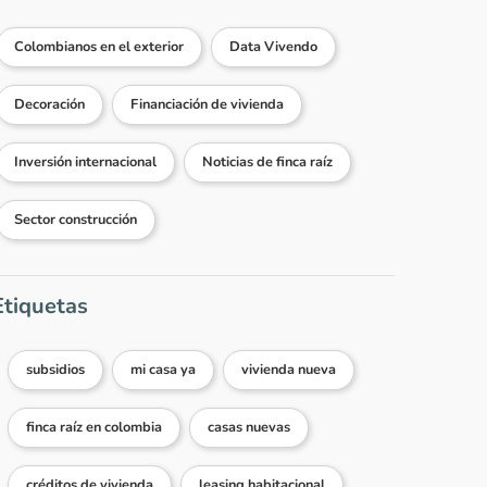
Colombianos en el exterior
Data Vivendo
Decoración
Financiación de vivienda
Inversión internacional
Noticias de finca raíz
Sector construcción
Etiquetas
subsidios
mi casa ya
vivienda nueva
finca raíz en colombia
casas nuevas
créditos de vivienda
leasing habitacional