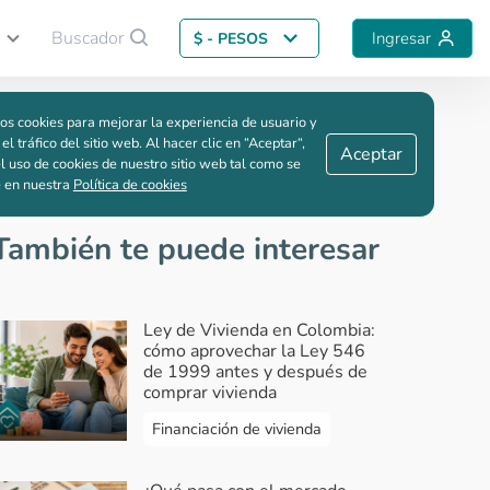
Buscador
Ingresar
$ - PESOS
Guardar comparación
os cookies para mejorar la experiencia de usuario y
sas de interés en 2023
 el tráfico del sitio web. Al hacer clic en “Aceptar“,
Aceptar
l uso de cookies de nuestro sitio web tal como se
e en nuestra
Política de cookies
También te puede interesar
Ley de Vivienda en Colombia:
cómo aprovechar la Ley 546
de 1999 antes y después de
comprar vivienda
Financiación de vivienda