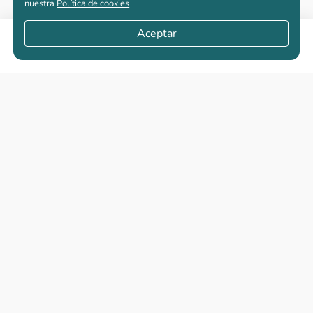
nuestra
Política de cookies
Aceptar
Compartir
Apartamentos nuevos
Casas nuevas en venta
Vivienda de interés social
Los más buscados
El abc de la vivienda nueva