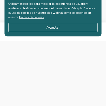
Utilizamos cookies para mejorar la experiencia de usuario y
analizar el tráfico del sitio web. Al hacer clic en “Aceptar“, acepta
el uso de cookies de nuestro sitio web tal como se describe en
nuestra
Política de cookies
Aceptar
Compartir
Apartamentos nuevos
Casas nuevas en venta
Vivienda de interés social
Los más buscados
El abc de la vivienda nueva