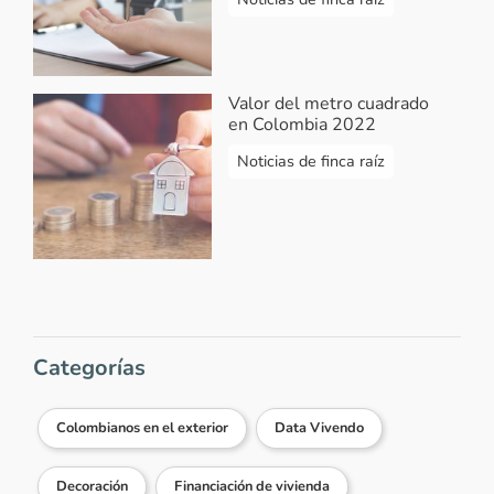
2021-07-13 13:41:21
Quisiera saber a que precio se el M2 en
la Carrera 13 C N° 42 -45 Sur. Rafael
Uribe Uribe
Valor del metro cuadrado
en Colombia 2022
Responder...
Noticias de finca raíz
Vivendo.co
-
Respuesta Carlos Uriel
Guarin
2021-07-13 14:07:38
¡Hola Carlos! Lo sentimos, nosotros
no contamos con esta información.
Lo ideal es que cotices el valor de
diferente inmuebles en el sector de
Categorías
Rafael Uribe Uribe y con esa
información calcular un valor
Colombianos en el exterior
Data Vivendo
promedio del m2. ¡Feliz día!
Responder...
Decoración
Financiación de vivienda