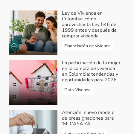
Responder...
Ley de Vivienda en
Vivendo.co
-
Colombia: cómo
Respuesta Hebert Ortiz
aprovechar la Ley 546 de
Garcia
1999 antes y después de
2021-07-31 09:40:04
comprar vivienda
¡Hola Hebert! Lo sentimos,
Financiación de vivienda
nosotros no contamos con esta
información. Lo ideal es que cotices
La participación de la mujer
el valor de diferente inmuebles en
en la compra de vivienda
el sector de Bonanza y con esa
en Colombia: tendencias y
oportunidades para 2026
información calcular un valor
promedio del m2. ¡Feliz día!
Data Vivendo
Responder...
Atención: nuevo modelo
de preasignaciones para
CARLOS URIEL GUARIN
-
Valor
‘MI CASA YA’
Comercial
Noticias de finca raíz