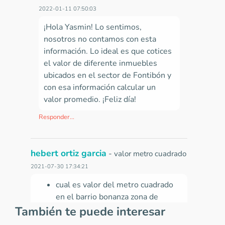
2022-01-11 07:50:03
¡Hola Yasmin! Lo sentimos,
nosotros no contamos con esta
información. Lo ideal es que cotices
el valor de diferente inmuebles
ubicados en el sector de Fontibón y
con esa información calcular un
valor promedio. ¡Feliz día!
Responder...
hebert ortiz garcia
-
valor metro cuadrado
2021-07-30 17:34:21
cual es valor del metro cuadrado
en el barrio bonanza zona de
También te puede interesar
engativa, vetustez 5 años