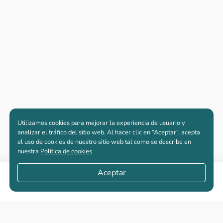
Utilizamos cookies para mejorar la experiencia de usuario y
analizar el tráfico del sitio web. Al hacer clic en “Aceptar“, acepta
el uso de cookies de nuestro sitio web tal como se describe en
nuestra
Política de cookies
Aceptar
Compartir
Apartamentos nuevos
Casas nuevas en venta