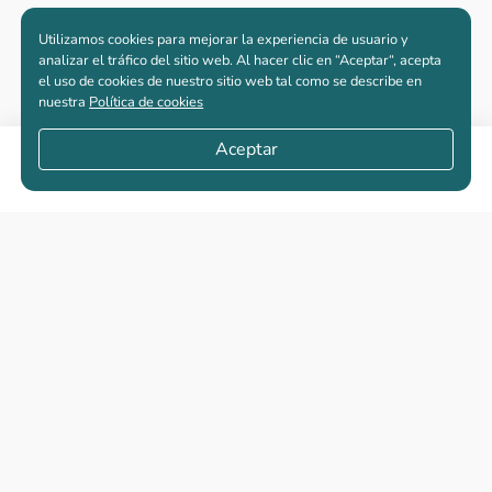
Utilizamos cookies para mejorar la experiencia de usuario y
analizar el tráfico del sitio web. Al hacer clic en “Aceptar“, acepta
el uso de cookies de nuestro sitio web tal como se describe en
nuestra
Política de cookies
Aceptar
Compartir
Apartamentos nuevos
Casas nuevas en venta
Vivienda de interés social
Los más buscados
El abc de la vivienda nueva