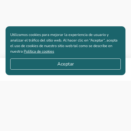
Utilizamos cookies para mejorar la experiencia de usuario y
analizar el tráfico del sitio web. Al hacer clic en “Aceptar“, acepta
el uso de cookies de nuestro sitio web tal como se describe en
nuestra
Política de cookies
Aceptar
Compartir
Apartamentos nuevos
Casas nuevas en venta
Vivienda de interés social
Los más buscados