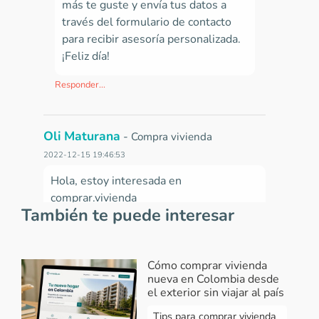
más te guste y
envía tus datos a
través del formulario de contacto
para recibir asesoría personalizada.
¡Feliz día!
Responder...
Oli Maturana
-
Compra vivienda
2022-12-15 19:46:53
Hola, estoy interesada en
comprar.vivienda
También te puede interesar
Responder...
Vivendo
-
Respuesta Oli Maturana
Cómo comprar vivienda
2022-12-16 07:59:20
nueva en Colombia desde
el exterior sin viajar al país
¡Hola Oli! Conoce los proyectos de
Tips para comprar vivienda