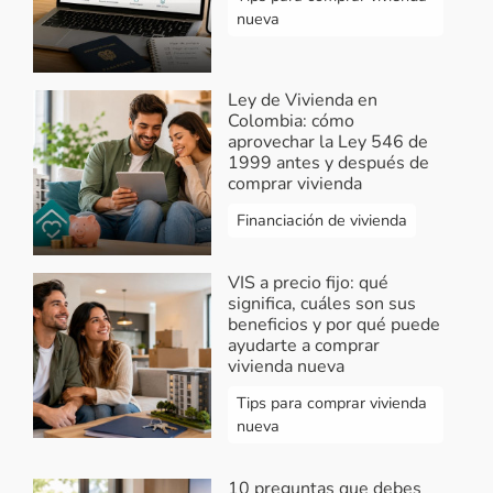
vivienda nueva en Colombia aquí
nueva
https://bit.ly/3FAFqBa
filtra según
la ciudad de tu interés, s
elecciona el
que más te guste y registra tus
Ley de Vivienda en
datos en el formulario para recibir
Colombia: cómo
asesoría directamente de la
aprovechar la Ley 546 de
constructora ¡Feliz día!
1999 antes y después de
comprar vivienda
Responder...
Financiación de vivienda
Carlos coronell
-
VIS a precio fijo: qué
Apartamento en
significa, cuáles son sus
Barranquilla
beneficios y por qué puede
2022-12-15 11:16:39
ayudarte a comprar
vivienda nueva
Apartamento en Barranquilla
Tips para comprar vivienda
Responder...
nueva
Vivendo
-
Respuesta Carlos Coronell
10 preguntas que debes