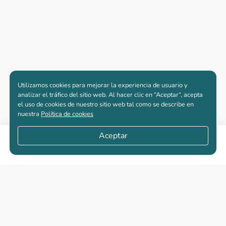
Utilizamos cookies para mejorar la experiencia de usuario y
analizar el tráfico del sitio web. Al hacer clic en “Aceptar“, acepta
el uso de cookies de nuestro sitio web tal como se describe en
nuestra
Política de cookies
Aceptar
Compartir
Apartamentos nuevos
Casas nuevas en venta
Vivienda de interés social