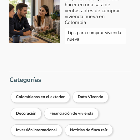
2022-12-15 11:38:26
hacer en una sala de
ventas antes de comprar
Hola Carlos, ingresa al siguiente
vivienda nueva en
link para conocer los proyectos de
Colombia
vivienda nueva en Barranquilla
Tips para comprar vivienda
https://bit.ly/3uT7XvP
elige el
nueva
proyecto que más se ajuste a tu s
gustos y registra tus datos en el
formulario para ser contactado por
un asesor directamente de la
constructora. ¡Feliz día!
Categorías
Responder...
Colombianos en el exterior
Data Vivendo
Ver más comentarios
Decoración
Financiación de vivienda
Inversión internacional
Noticias de finca raíz