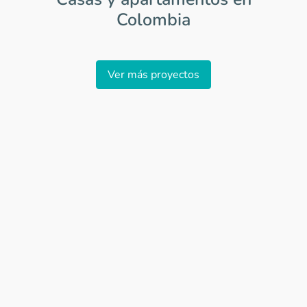
Colombia
Item
1
Ver más proyectos
of
0