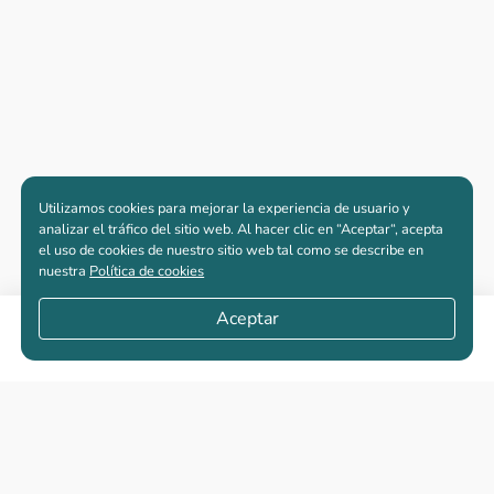
Utilizamos cookies para mejorar la experiencia de usuario y
analizar el tráfico del sitio web. Al hacer clic en “Aceptar“, acepta
el uso de cookies de nuestro sitio web tal como se describe en
nuestra
Política de cookies
Aceptar
Compartir
Apartamentos nuevos
Casas nuevas en venta
Vivienda de interés social