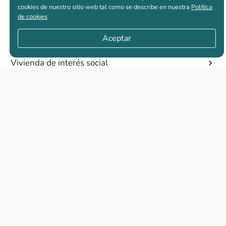
cookies de nuestro sitio web tal como se describe en nuestra
Política
de cookies
Casas nuevas en venta
Aceptar
Vivienda de interés social
Los más buscados
El abc de la vivienda nueva