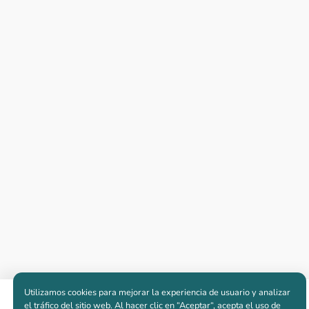
Utilizamos cookies para mejorar la experiencia de usuario y analizar
Apartamentos nuevos
el tráfico del sitio web. Al hacer clic en “Aceptar“, acepta el uso de