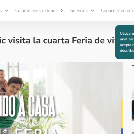
s
Colombianos exterior
Servicios
Conoce Vivendo
Utilizam
c visita la cuarta Feria de vivien
analizar
acepta e
describ