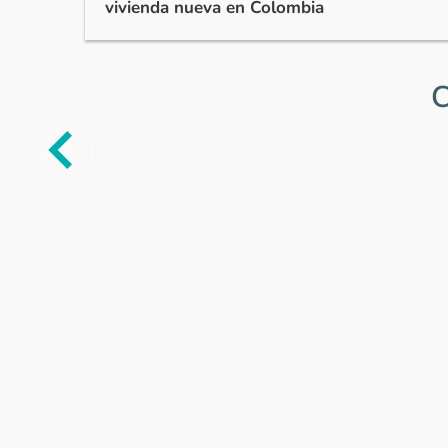
vivienda nueva en Colombia
C
Item
1
of
0