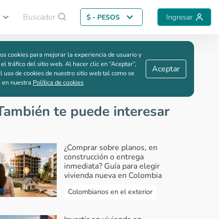
Buscador
Ingresar
$ - PESOS
Guardar comparación
os cookies para mejorar la experiencia de usuario y
da
 el tráfico del sitio web. Al hacer clic en “Aceptar“,
Aceptar
l uso de cookies de nuestro sitio web tal como se
e en nuestra
Política de cookies
También te puede interesar
¿Comprar sobre planos, en
construcción o entrega
inmediata? Guía para elegir
vivienda nueva en Colombia
Colombianos en el exterior