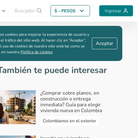
Buscador
Ingresar
$ - PESOS
Guardar comparación
os cookies para mejorar la experiencia de usuario y
 el tráfico del sitio web. Al hacer clic en “Aceptar“,
Aceptar
l uso de cookies de nuestro sitio web tal como se
e en nuestra
Política de cookies
También te puede interesar
¿Comprar sobre planos, en
construcción o entrega
inmediata? Guía para elegir
vivienda nueva en Colombia
Colombianos en el exterior