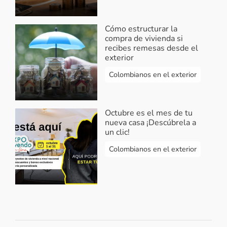
envía tus datos a través del
formulario de contacto para recibir
Cómo estructurar la
asesoría y programar tu cita virtual.
compra de vivienda si
¡Feliz día!
recibes remesas desde el
exterior
Responder...
Colombianos en el exterior
nailevis rivera
-
casa
Octubre es el mes de tu
2020-09-22 11:13:25
nueva casa ¡Descúbrela a
quiero saber de vivieda
un clic!
Colombianos en el exterior
Responder...
Ver más comentarios