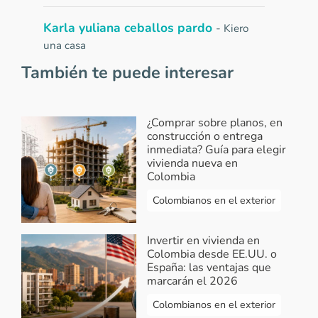
Karla yuliana ceballos pardo
-
Kiero
una casa
2020-11-22 10:50:19
También te puede interesar
Casa nueva
Responder...
¿Comprar sobre planos, en
construcción o entrega
Vivendo.co
-
Respuesta Karla Yuliana
inmediata? Guía para elegir
vivienda nueva en
Ceballos Pardo
Colombia
2020-11-23 08:52:42
Colombianos en el exterior
¡Hola Karla! En Vivendo.co te
facilitamos la búsqueda de los
Invertir en vivienda en
proyectos según tus necesidades,
Colombia desde EE.UU. o
ingresa a www.vivendo.co utiliza los
España: las ventajas que
filtros según la ciudad, zona, tipo de
marcarán el 2026
inmueble y rango de precio,
Colombianos en el exterior
selecciona el que más te guste,