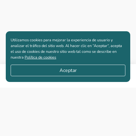
Utilizamos cookies para mejorar la experiencia de usuario y
analizar el tráfico del sitio web. Al hacer clic en “Aceptar“, acepta
el uso de cookies de nuestro sitio web tal como se describe en
nuestra
Política de cookies
Aceptar
Compartir
Apartamentos nuevos
Casas nuevas en venta
Vivienda de interés social