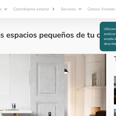
s
Colombianos exterior
Servicios
Conoce Vivendo
Utilizam
os espacios pequeños de tu casa
analizar
acepta e
describ