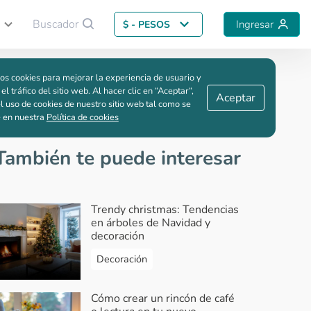
Buscador
Ingresar
$ - PESOS
Guardar comparación
os cookies para mejorar la experiencia de usuario y
 nueva?
 el tráfico del sitio web. Al hacer clic en “Aceptar“,
Aceptar
l uso de cookies de nuestro sitio web tal como se
e en nuestra
Política de cookies
También te puede interesar
Trendy christmas: Tendencias
en árboles de Navidad y
decoración
Decoración
Cómo crear un rincón de café