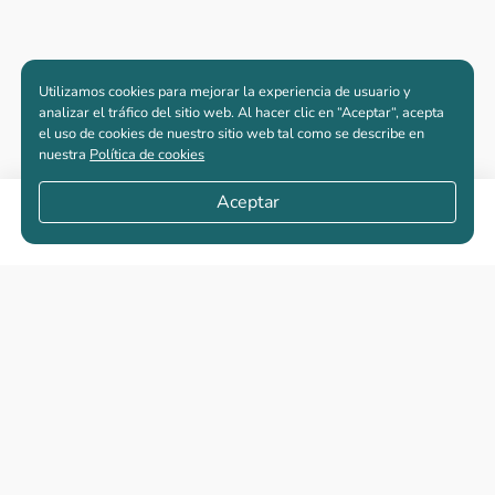
Utilizamos cookies para mejorar la experiencia de usuario y
analizar el tráfico del sitio web. Al hacer clic en “Aceptar“, acepta
el uso de cookies de nuestro sitio web tal como se describe en
nuestra
Política de cookies
Aceptar
Compartir
Apartamentos nuevos
Casas nuevas en venta
Vivienda de interés social
Los más buscados