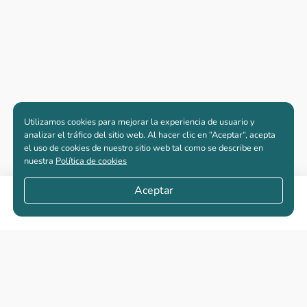
Utilizamos cookies para mejorar la experiencia de usuario y
analizar el tráfico del sitio web. Al hacer clic en “Aceptar“, acepta
el uso de cookies de nuestro sitio web tal como se describe en
nuestra
Política de cookies
Aceptar
Compartir
Apartamentos nuevos
Casas nuevas en venta
Vivienda de interés social