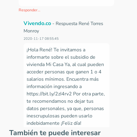
Responder...
Vivendo.co
-
Respuesta René Torres
Monroy
2020-11-17 08:55:45
¡Hola René! Te invitamos a
informarte sobre el subsidio de
vivienda Mi Casa Ya, al cual pueden
acceder personas que ganen 1 o 4
salarios mínimos. Encuentra más
información ingresando a
https://bit.ly/2zI4rv2 Por otra parte,
te recomendamos no dejar tus
datos personales, ya que, personas
inescrupulosas pueden usarlo
indebidamente ¡Feliz día!
También te puede interesar
Responder...