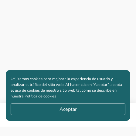
Utilizamos cookies para mejorar la experiencia de usuario y
analizar el tráfico del sitio web. Al hacer clic en “Aceptar“, acepta
el uso de cookies de nuestro sitio web tal como se describe en
nuestra
Política de cookies
Aceptar
Compartir
Apartamentos nuevos
Casas nuevas en venta