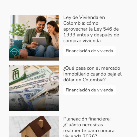
Ley de Vivienda en
Mayra fuentes
-
Ayudapara odtener casa
Colombia: cómo
propia
aprovechar la Ley 546 de
1999 antes y después de
2020-09-20 19:00:05
comprar vivienda
Para poder obtener un apoyo para casa
Financiación de vivienda
ya que soy madre cabeza de hogar y me
gusyaria tener mi casa propia
¿Qué pasa con el mercado
Responder...
inmobiliario cuando baja el
dólar en Colombia?
Rosario Sánchez
-
Financiación de vivienda
Buenas noches como
hago para el sucidio de vivienda mi trabajo es
independiente
2020-09-16 00:22:46
Planeación financiera:
Dónde me dirijo gracias
¿Cuánto necesitas
realmente para comprar
Responder...
vivienda 2026?