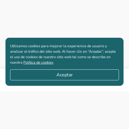
Utilizamos cookies para mejorar la experiencia de usuario y
analizar el tráfico del sitio web. Al hacer clic en “Aceptar“, acepta
el uso de cookies de nuestro sitio web tal como se describe en
nuestra
Política de cookies
Aceptar
Compartir
Apartamentos nuevos
Casas nuevas en venta
Vivienda de interés social