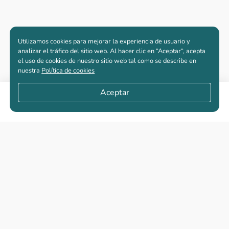
Utilizamos cookies para mejorar la experiencia de usuario y
analizar el tráfico del sitio web. Al hacer clic en “Aceptar“, acepta
el uso de cookies de nuestro sitio web tal como se describe en
nuestra
Política de cookies
Aceptar
Compartir
Apartamentos nuevos
Casas nuevas en venta
Vivienda de interés social
Los más buscados