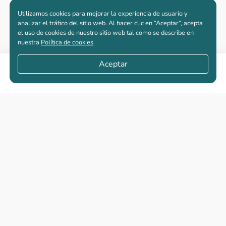
Utilizamos cookies para mejorar la experiencia de usuario y
analizar el tráfico del sitio web. Al hacer clic en “Aceptar“, acepta
el uso de cookies de nuestro sitio web tal como se describe en
nuestra
Política de cookies
Aceptar
Compartir
Apartamentos nuevos
Casas nuevas en venta
Vivienda de interés social
Los más buscados
El abc de la vivienda nueva