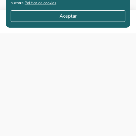
nuestra
Política de cookies
Aceptar
Compartir
Apartamentos nuevos
Casas nuevas en venta
Vivienda de interés social
Los más buscados
El abc de la vivienda nueva