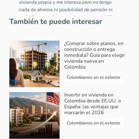
vivienda propia y me interesa pero no tengo
nada de ahorros ni posibilidad de pensión ni
nada de prestaciones pero yo vivo con mi hija
También te puede interesar
y pago arriendo que puedo hacer verdad que
me urge
2023-08-31 17:19:20
¿Comprar sobre planos, en
construcción o entrega
Buenas tardes yo señora de 53 años
inmediata? Guía para elegir
que tengo discapacidad solicito de
vivienda nueva en
manera urgente una vivienda propia yo
Colombia
pago arriendo y ha veces se me dificulta
Colombianos en el exterior
porque es muy caro no cuento con
prestaciones ni ahorros nada que puedo
Invertir en vivienda en
hacer muchas gracias
Colombia desde EE.UU. o
España: las ventajas que
Responder...
marcarán el 2026
Vivendo
-
Respuesta Fanny Bolivar
Colombianos en el exterior
2023-08-31 17:40:21