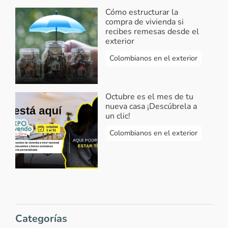
¡Hola Fanny! el Gobierno Nacional
Cómo estructurar la
cuenta con un programa de vivienda
compra de vivienda si
gratuita que te puede interesar,
recibes remesas desde el
ingresa al link
exterior
http://www.minvivienda.gov.co/
Colombianos en el exterior
mira cuales son los requisitos y las
fechas de convocatoria. ¡Feliz día!
Octubre es el mes de tu
Responder...
nueva casa ¡Descúbrela a
un clic!
Colombianos en el exterior
Maria del carmen hernandez
-
Estoy
interesada
2023-07-07 14:45:35
Quiero más información
Responder...
Categorías
Vivendo
-
Respuesta Maria Hernandez