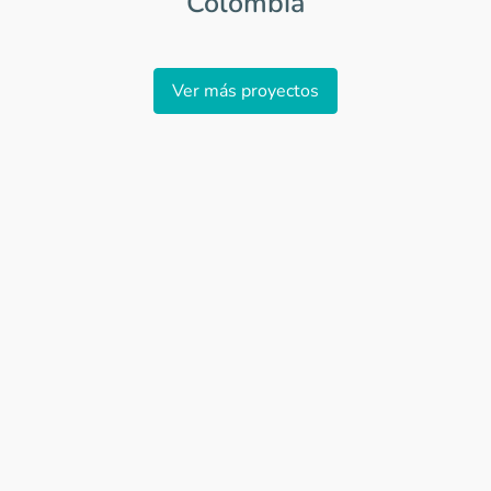
Colombia
Item
1
Ver más proyectos
of
0