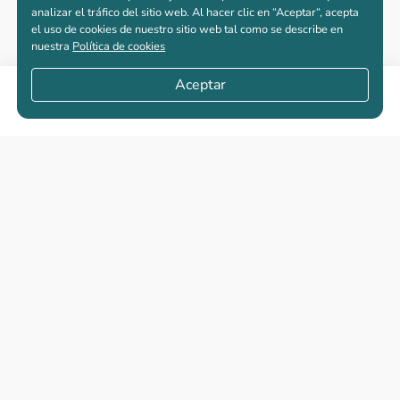
analizar el tráfico del sitio web. Al hacer clic en “Aceptar“, acepta
el uso de cookies de nuestro sitio web tal como se describe en
nuestra
Política de cookies
Aceptar
Compartir
Apartamentos nuevos
Casas nuevas en venta
Vivienda de interés social
Los más buscados
El abc de la vivienda nueva