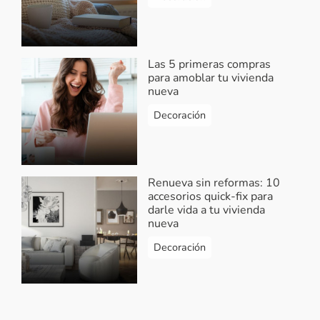
Nayibe Barragan
-
Insonizar apto
2020-10-06 08:32:41
Las 5 primeras compras
para amoblar tu vivienda
Buenos dias necesitoninformacion para
nueva
insonizar apto pequeño en Bogota
Decoración
Responder...
Vivendo.co
-
Respuesta Nayibe
Barragan
Renueva sin reformas: 10
accesorios quick-fix para
2020-10-06 09:06:12
darle vida a tu vivienda
¡Hola Nayibe! Lo sentimos, no
nueva
contamos con ese tipo de
Decoración
información. Vivendo es un portal
que te brinda información de
proyectos de vivienda nueva en
Colombia y artículos relacionados.