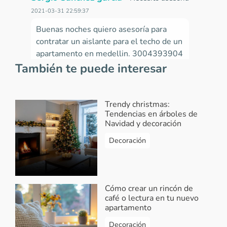
2021-03-31 22:59:37
Buenas noches quiero asesoría para
contratar un aislante para el techo de un
apartamento en medellin. 3004393904
También te puede interesar
Responder...
Vivendo.co
-
Respuesta Sergio
Trendy christmas:
Sánchez Garcia
Tendencias en árboles de
2021-04-03 10:32:49
Navidad y decoración
¡Hola Sergio! Lo sentimos, en
Decoración
Vivendo solo te brindamos
información general de proyectos
de vivienda en Colombia de
diferentes constructoras y artículos
Cómo crear un rincón de
café o lectura en tu nuevo
relacionados. ¡Feliz día!
apartamento
Responder...
Decoración