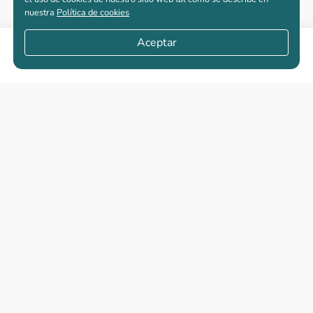
nuestra
Política de cookies
Aceptar
Compartir
Apartamentos nuevos
Casas nuevas en venta
Vivienda de interés social
Los más buscados
El abc de la vivienda nueva